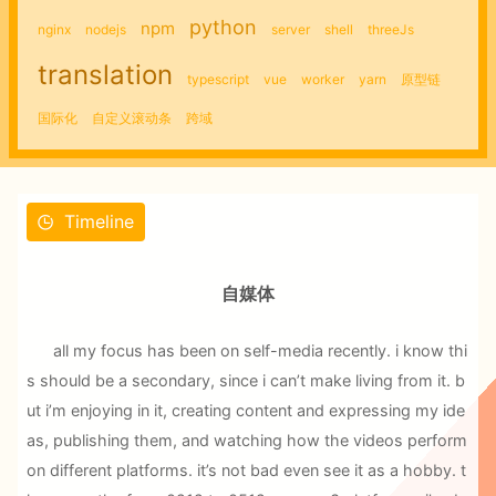
python
npm
nginx
nodejs
server
shell
threeJs
translation
typescript
vue
worker
yarn
原型链
国际化
自定义滚动条
跨域
Timeline
自媒体
all my focus has been on self-media recently. i know thi
s should be a secondary, since i can’t make living from it. b
ut i’m enjoying in it, creating content and expressing my ide
as, publishing them, and watching how the videos perform
on different platforms. it’s not bad even see it as a hobby. t