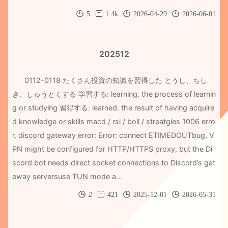
5
1.4k
2026-04-29
2026-06-01
202512
0112-0118 たくさん投資の知識を習得した とうし、ちし
き、しゅうとくする 学習する: learning. the process of learnin
g or studying 習得する: learned. the result of having acquire
d knowledge or skills macd / rsi / boll / streatgies 1006 erro
r, discord gateway error: Error: connect ETIMEDOUTbug, V
PN might be configured for HTTP/HTTPS proxy, but the Di
scord bot needs direct socket connections to Discord’s gat
eway serversuse TUN mode a...
2
421
2025-12-01
2026-05-31