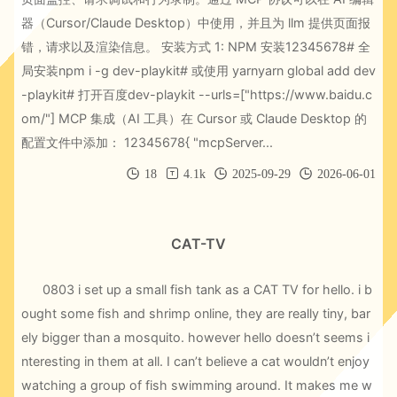
器（Cursor/Claude Desktop）中使用，并且为 llm 提供页面报
错，请求以及渲染信息。 安装方式 1: NPM 安装12345678# 全
局安装npm i -g dev-playkit# 或使用 yarnyarn global add dev
-playkit# 打开百度dev-playkit --urls=["https://www.baidu.c
om/"] MCP 集成（AI 工具）在 Cursor 或 Claude Desktop 的
配置文件中添加： 12345678{ "mcpServer...
18
4.1k
2025-09-29
2026-06-01
CAT-TV
0803 i set up a small fish tank as a CAT TV for hello. i b
ought some fish and shrimp online, they are really tiny, bar
ely bigger than a mosquito. however hello doesn’t seems i
nteresting in them at all. I can’t believe a cat wouldn’t enjoy
watching a group of fish swimming around. It makes me w