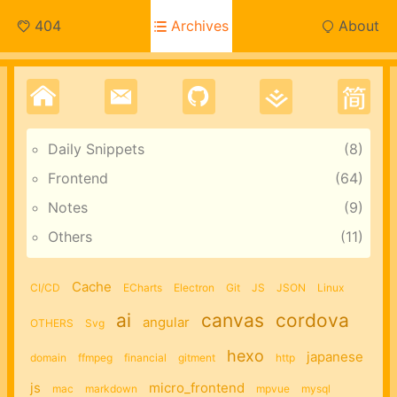
404
Archives
About
Daily Snippets
8
Frontend
64
Notes
9
Others
11
Cache
CI/CD
ECharts
Electron
Git
JS
JSON
Linux
ai
canvas
cordova
angular
OTHERS
Svg
hexo
japanese
domain
ffmpeg
financial
gitment
http
js
micro_frontend
mac
markdown
mpvue
mysql