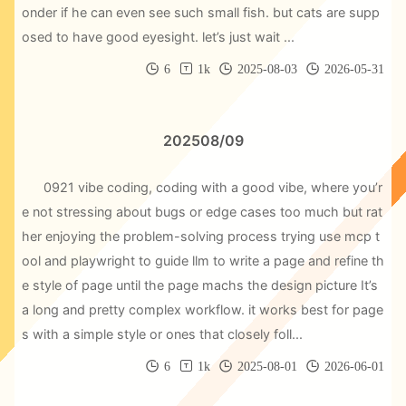
onder if he can even see such small fish. but cats are supp
osed to have good eyesight. let’s just wait ...
6
1k
2025-08-03
2026-05-31
202508/09
0921 vibe coding, coding with a good vibe, where you’r
e not stressing about bugs or edge cases too much but rat
her enjoying the problem-solving process trying use mcp t
ool and playwright to guide llm to write a page and refine th
e style of page until the page machs the design picture It’s
a long and pretty complex workflow. it works best for page
s with a simple style or ones that closely foll...
6
1k
2025-08-01
2026-06-01