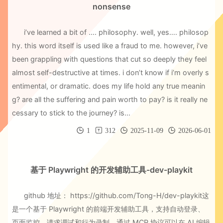
nonsense
i’ve learned a bit of …. philosophy. well, yes…. philosop
hy. this word itself is used like a fraud to me. however, i’ve
been grappling with questions that cut so deeply they feel
almost self-destructive at times. i don’t know if i’m overly s
entimental, or dramatic. does my life hold any true meanin
g? are all the suffering and pain worth to pay? is it really ne
cessary to stick to the journey? is...
1
312
2025-11-09
2026-06-01
基于 Playwright 的开发辅助工具-dev-playkit
github 地址： https://github.com/Tong-H/dev-playkit这
是一个基于 Playwright 的前端开发辅助工具，支持自动登录、
页面监控、请求调试和行为录制。通过 MCP 协议可以在 AI 编辑